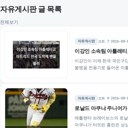
자유게시판 글 목록
전체보기
조회 7
·
2026-08-
자유게시판
이강인 소속팀 아틀레티
이강인이 이제 한국 국민구
붐볐음 전용기로 들어온 아틀
테 꽤 인기가…
조회 9
·
2026-08-
자유게시판
로날드 아쿠냐 주니어가 
애틀랜타 브레이브스의 로날드
아쿠냐가 터뜨린 홈런은 상상