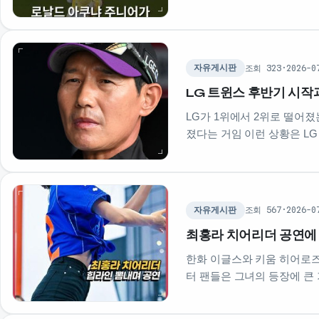
해졌음 …
조회 323
·
2026-0
자유게시판
LG 트윈스 후반기 시작
LG가 1위에서 2위로 떨어
졌다는 거임 이런 상황은 L
조회 567
·
2026-0
자유게시판
최홍라 치어리더 공연에
한화 이글스와 키움 히어로즈
터 팬들은 그녀의 등장에 큰
지가 무대를…