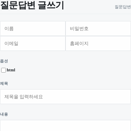
질문답변 글쓰기
질문답변
이름
비밀번호
이메일
홈페이지
필수
필수
옵션
html
제목
내용
웹에디터 시작